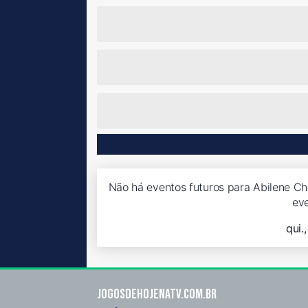
Não há eventos futuros para Abilene Chr
ev
qui.
Jogosdehojenatv.com.br