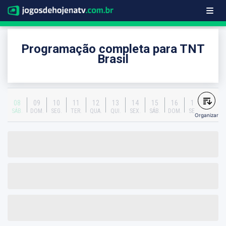
Programação completa para TNT
Brasil
08
09
10
11
12
13
14
15
16
17
SÁB.
DOM.
SEG.
TER.
QUA.
QUI.
SEX.
SÁB.
DOM.
SEG.
Organizar