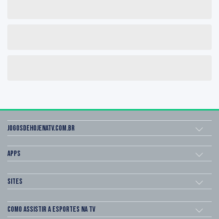
Jogosdehojenatv.com.br
Apps
Sites
Como assistir a esportes na TV