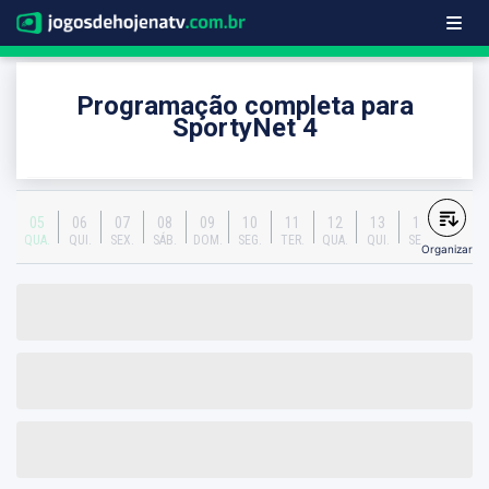
Programação completa para
SportyNet 4
05
06
07
08
09
10
11
12
13
14
QUA.
QUI.
SEX.
SÁB.
DOM.
SEG.
TER.
QUA.
QUI.
SEX.
Organizar