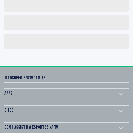
Jogosdehojenatv.com.br
Apps
Sites
Como assistir a esportes na TV