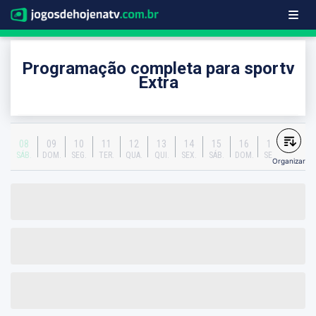
Programação completa para sportv
Extra
08
09
10
11
12
13
14
15
16
17
SÁB.
DOM.
SEG.
TER.
QUA.
QUI.
SEX.
SÁB.
DOM.
SEG.
Organizar