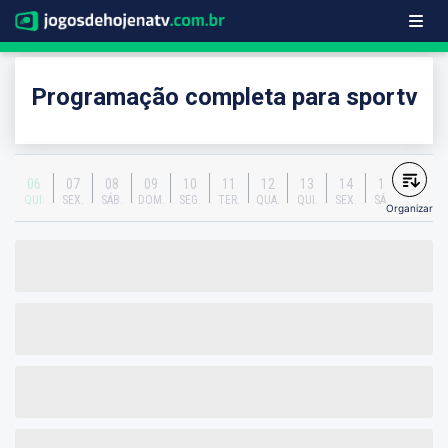
Programação completa para sportv
06
07
08
09
10
11
12
13
14
15
QUI.
SEX.
SÁB.
DOM.
SEG.
TER.
QUA.
QUI.
SEX.
SÁB.
Organizar