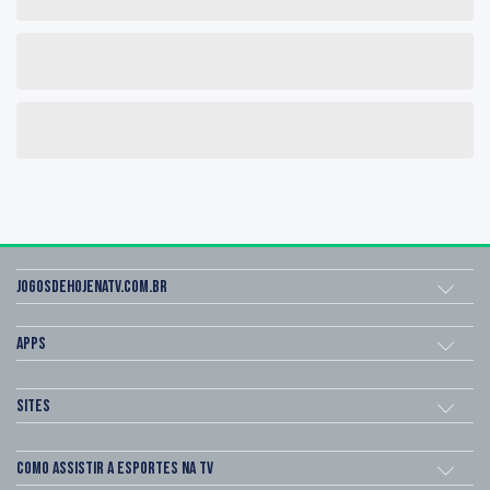
Jogosdehojenatv.com.br
Apps
Sites
Como assistir a esportes na TV