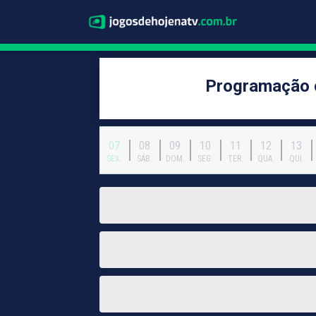
Programação 
07
08
09
10
11
12
13
SEX.
SÁB.
DOM.
SEG.
TER.
QUA.
QUI.