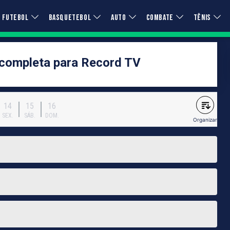
FUTEBOL
BASQUETEBOL
AUTO
COMBATE
TÊNIS
completa para Record TV
14
15
16
SEX.
SÁB.
DOM.
Organizar