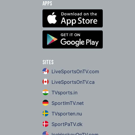
Apps
Sites
LiveSportsOnTV.com
LiveSportsOnTV.ca
TVsports.in
SportImTV.net
TVsporten.nu
SportPaTV.dk
IceHockeyOnTV.com