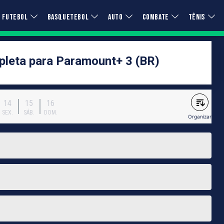
FUTEBOL
BASQUETEBOL
AUTO
COMBATE
TÊNIS
leta para Paramount+ 3 (BR)
14
15
16
SEX.
SÁB.
DOM.
Organizar