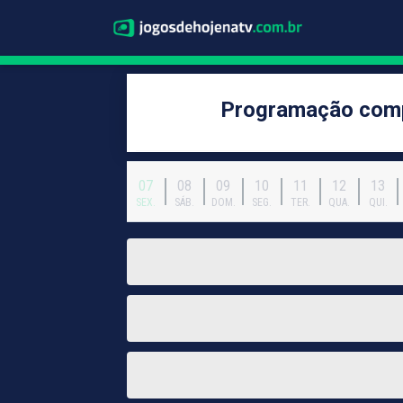
Programação comp
07
08
09
10
11
12
13
SEX.
SÁB.
DOM.
SEG.
TER.
QUA.
QUI.