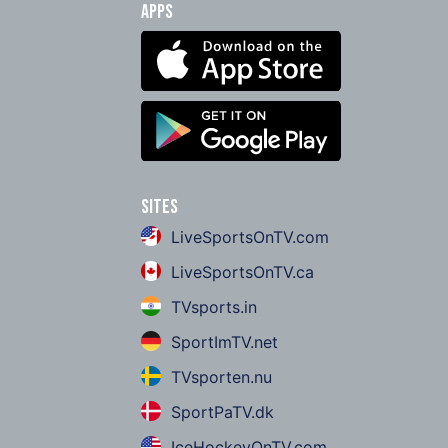
Apps
Sites
LiveSportsOnTV.com
LiveSportsOnTV.ca
TVsports.in
SportImTV.net
TVsporten.nu
SportPaTV.dk
IceHockeyOnTV.com