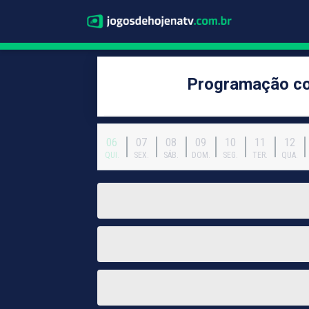
Programação co
06
07
08
09
10
11
12
QUI.
SEX.
SÁB.
DOM.
SEG.
TER.
QUA.