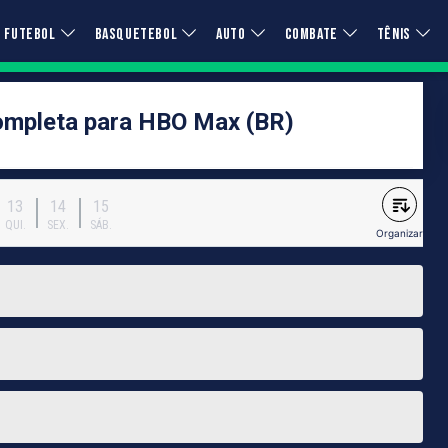
FUTEBOL
BASQUETEBOL
AUTO
COMBATE
TÊNIS
mpleta para HBO Max (BR)
13
14
15
QUI.
SEX.
SÁB.
Organizar