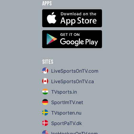
Apps
Sites
LiveSportsOnTV.com
LiveSportsOnTV.ca
TVsports.in
SportImTV.net
TVsporten.nu
SportPaTV.dk
IceHockeyOnTV.com