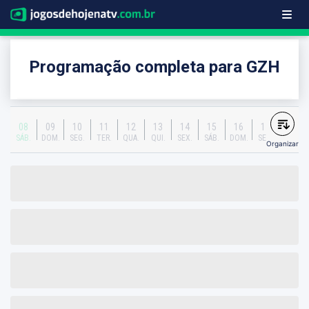
Programação completa para GZH
08
09
10
11
12
13
14
15
16
17
SÁB.
DOM.
SEG.
TER.
QUA.
QUI.
SEX.
SÁB.
DOM.
SEG.
Organizar