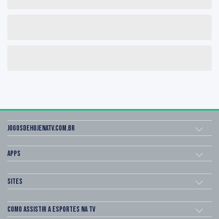
Jogosdehojenatv.com.br
Apps
Sites
Como assistir a esportes na TV