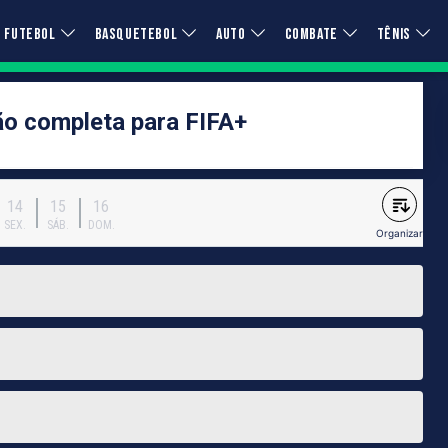
FUTEBOL
BASQUETEBOL
AUTO
COMBATE
TÊNIS
o completa para FIFA+
14
15
16
SEX.
SÁB.
DOM.
Organizar