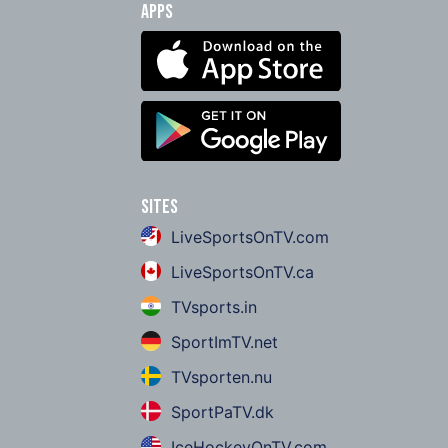
Apps
Sites
LiveSportsOnTV.com
LiveSportsOnTV.ca
TVsports.in
SportImTV.net
TVsporten.nu
SportPaTV.dk
IceHockeyOnTV.com