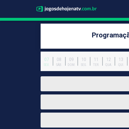
Programaçã
07
08
09
10
11
12
13
SEX.
SÁB.
DOM.
SEG.
TER.
QUA.
QUI.