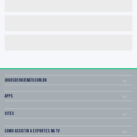
Jogosdehojenatv.com.br
Apps
Sites
Como assistir a esportes na TV