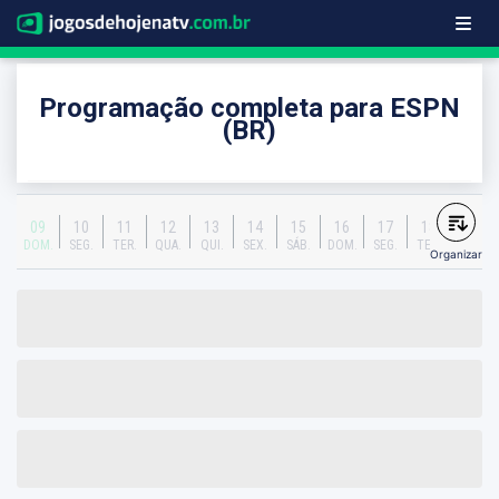
Programação completa para ESPN
(BR)
09
10
11
12
13
14
15
16
17
18
DOM.
SEG.
TER.
QUA.
QUI.
SEX.
SÁB.
DOM.
SEG.
TER.
Organizar