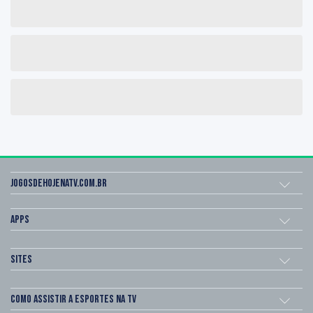
Jogosdehojenatv.com.br
Apps
Sites
Como assistir a esportes na TV