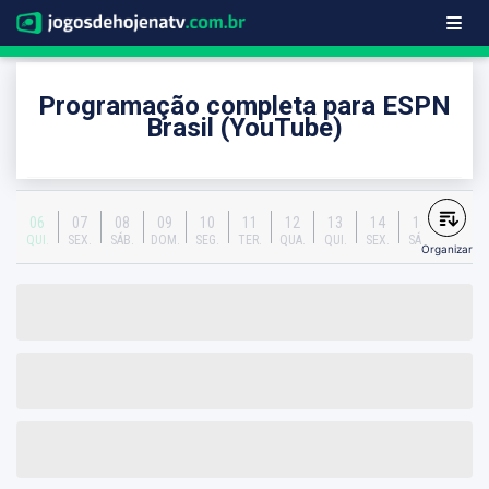
Programação completa para ESPN
Brasil (YouTube)
06
07
08
09
10
11
12
13
14
15
QUI.
SEX.
SÁB.
DOM.
SEG.
TER.
QUA.
QUI.
SEX.
SÁB.
Organizar