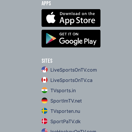
Apps
Sites
LiveSportsOnTV.com
LiveSportsOnTV.ca
TVsports.in
SportImTV.net
TVsporten.nu
SportPaTV.dk
IceHockeyOnTV.com