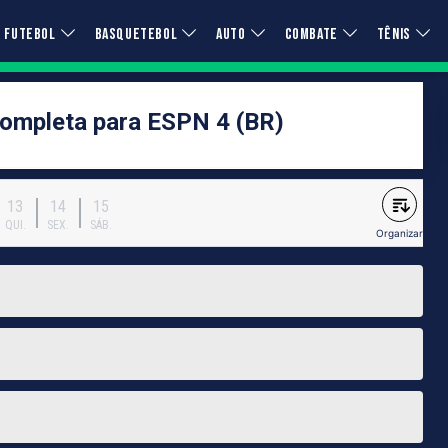
FUTEBOL
BASQUETEBOL
AUTO
COMBATE
TÊNIS
ompleta para ESPN 4 (BR)
13
14
15
QUI.
SEX.
SÁB.
Organizar