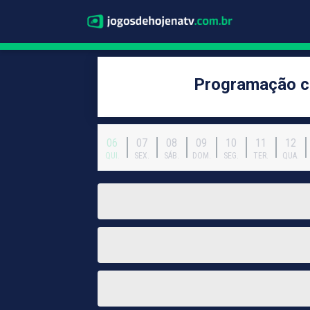
Programação c
06
07
08
09
10
11
12
QUI.
SEX.
SÁB.
DOM.
SEG.
TER.
QUA.