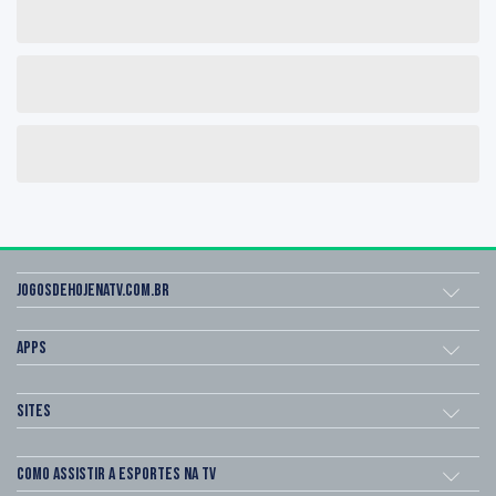
Jogosdehojenatv.com.br
Apps
Sites
Como assistir a esportes na TV