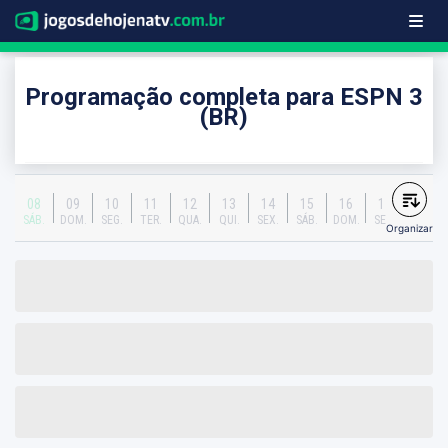
Programação completa para ESPN 3
(BR)
08
09
10
11
12
13
14
15
16
17
SÁB.
DOM.
SEG.
TER.
QUA.
QUI.
SEX.
SÁB.
DOM.
SEG.
Organizar