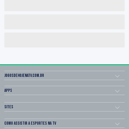
Jogosdehojenatv.com.br
Apps
Sites
Como assistir a esportes na TV