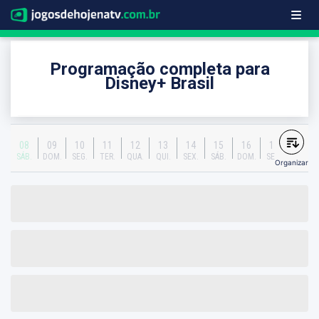
Programação completa para
Disney+ Brasil
08
09
10
11
12
13
14
15
16
17
SÁB.
DOM.
SEG.
TER.
QUA.
QUI.
SEX.
SÁB.
DOM.
SEG.
Organizar