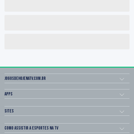
Jogosdehojenatv.com.br
Apps
Sites
Como assistir a esportes na TV