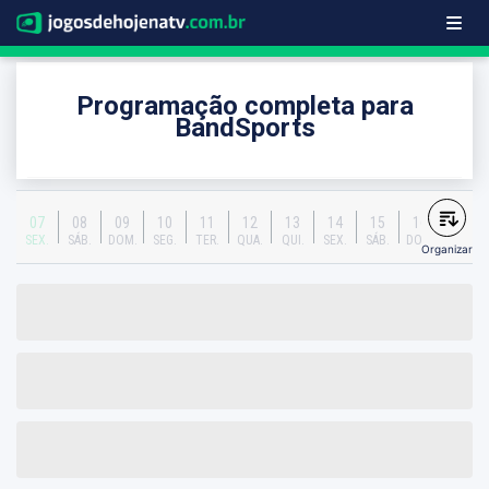
Programação completa para
BandSports
07
08
09
10
11
12
13
14
15
16
SEX.
SÁB.
DOM.
SEG.
TER.
QUA.
QUI.
SEX.
SÁB.
DOM.
Organizar