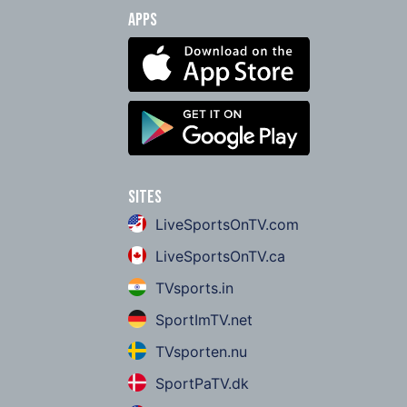
Apps
Sites
LiveSportsOnTV.com
LiveSportsOnTV.ca
TVsports.in
SportImTV.net
TVsporten.nu
SportPaTV.dk