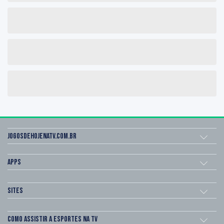
Jogosdehojenatv.com.br
Apps
Sites
Como assistir a esportes na TV