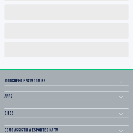
Jogosdehojenatv.com.br
Apps
Sites
Como assistir a esportes na TV