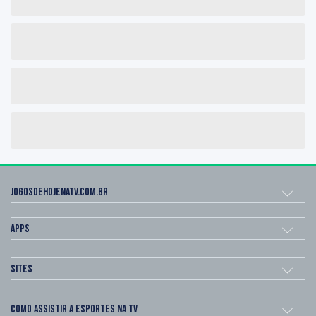
Jogosdehojenatv.com.br
Apps
Sites
Como assistir a esportes na TV