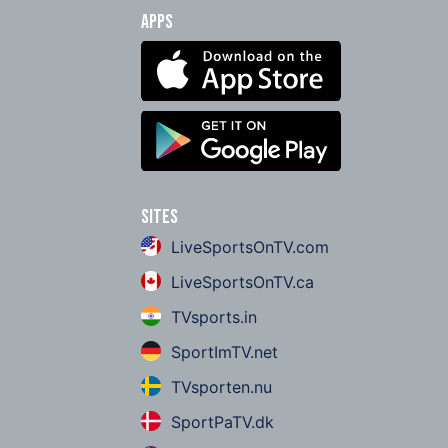
Apps
Sites
LiveSportsOnTV.com
LiveSportsOnTV.ca
TVsports.in
SportImTV.net
TVsporten.nu
SportPaTV.dk