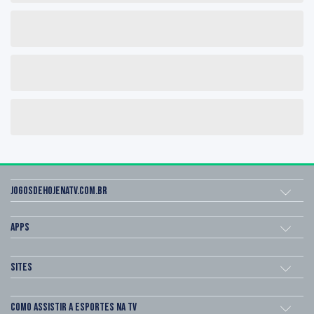
Jogosdehojenatv.com.br
Apps
Sites
Como assistir a esportes na TV