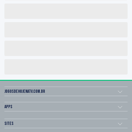
Jogosdehojenatv.com.br
Apps
Sites