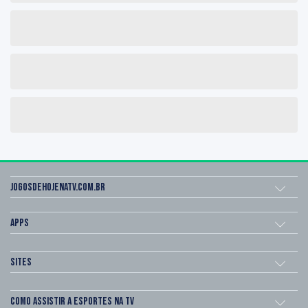
Jogosdehojenatv.com.br
Apps
Sites
Como assistir a esportes na TV