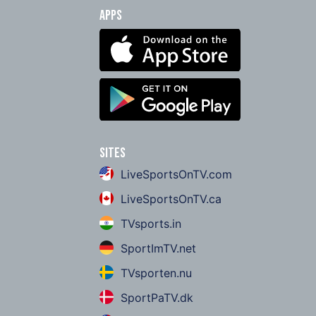
Apps
Sites
LiveSportsOnTV.com
LiveSportsOnTV.ca
TVsports.in
SportImTV.net
TVsporten.nu
SportPaTV.dk