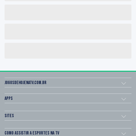
Jogosdehojenatv.com.br
Apps
Sites
Como assistir a esportes na TV