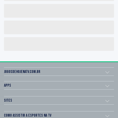
Jogosdehojenatv.com.br
Apps
Sites
Como assistir a esportes na TV