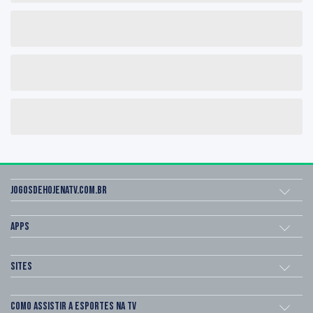
Jogosdehojenatv.com.br
Apps
Sites
Como assistir a esportes na TV