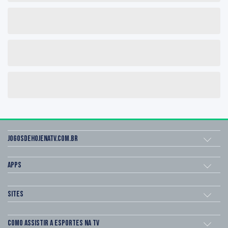
Jogosdehojenatv.com.br
Apps
Sites
Como assistir a esportes na TV