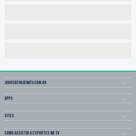
Jogosdehojenatv.com.br
Apps
Sites
Como assistir a esportes na TV