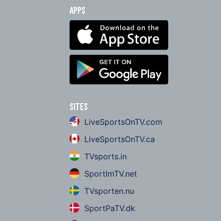
Apps
Sites
LiveSportsOnTV.com
LiveSportsOnTV.ca
TVsports.in
SportImTV.net
TVsporten.nu
SportPaTV.dk