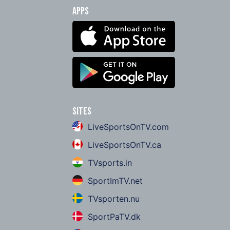
Apps
Sites
LiveSportsOnTV.com
LiveSportsOnTV.ca
TVsports.in
SportImTV.net
TVsporten.nu
SportPaTV.dk