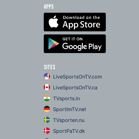
Apps
Sites
LiveSportsOnTV.com
LiveSportsOnTV.ca
TVsports.in
SportImTV.net
TVsporten.nu
SportPaTV.dk