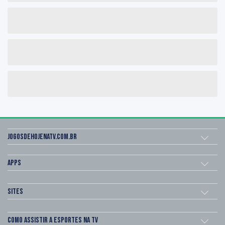
Jogosdehojenatv.com.br
Apps
Sites
Como assistir a esportes na TV