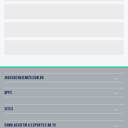
Jogosdehojenatv.com.br
Apps
Sites
Como assistir a esportes na TV