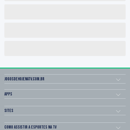
Jogosdehojenatv.com.br
Apps
Sites
Como assistir a esportes na TV