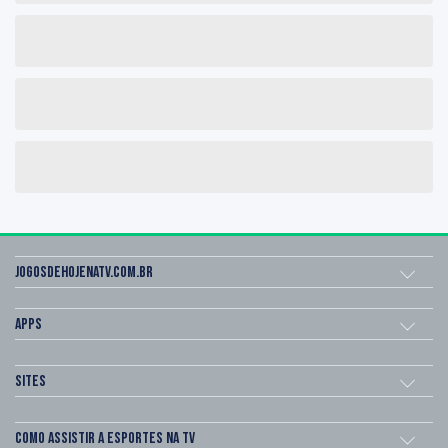
Jogosdehojenatv.com.br
Apps
Sites
Como assistir a esportes na TV