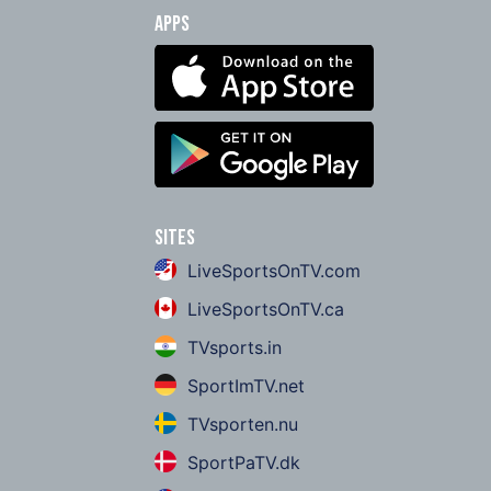
Apps
Sites
LiveSportsOnTV.com
LiveSportsOnTV.ca
TVsports.in
SportImTV.net
TVsporten.nu
SportPaTV.dk