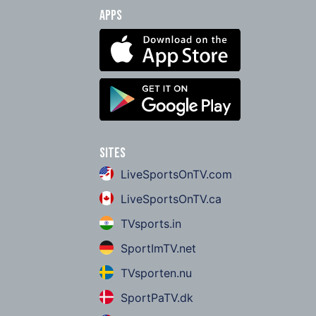
Apps
Sites
LiveSportsOnTV.com
LiveSportsOnTV.ca
TVsports.in
SportImTV.net
TVsporten.nu
SportPaTV.dk