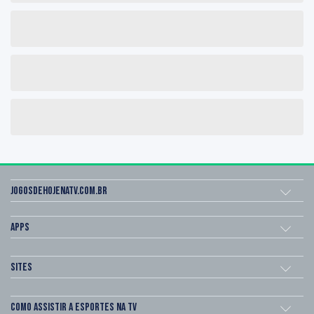
Jogosdehojenatv.com.br
Apps
Sites
Como assistir a esportes na TV