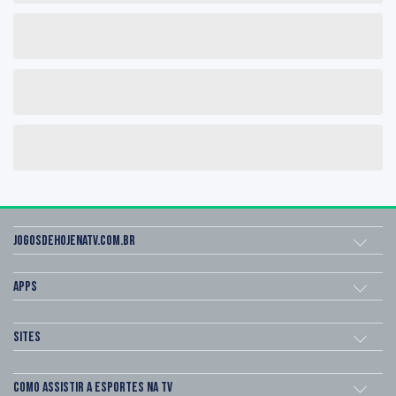
Jogosdehojenatv.com.br
Apps
Sites
Como assistir a esportes na TV