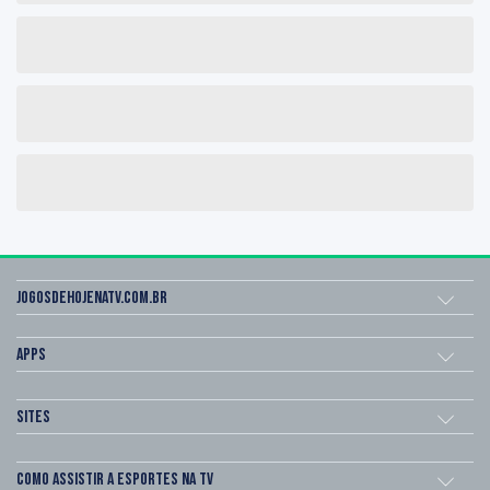
Jogosdehojenatv.com.br
Apps
Sites
Como assistir a esportes na TV