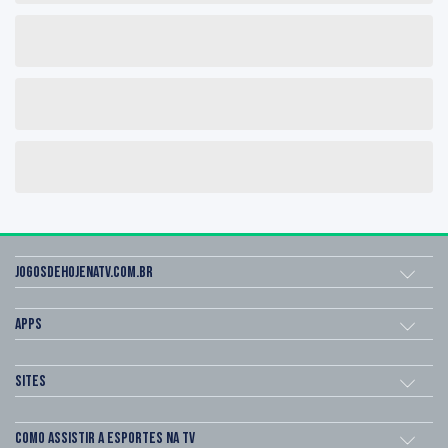
Jogosdehojenatv.com.br
Apps
Sites
Como assistir a esportes na TV