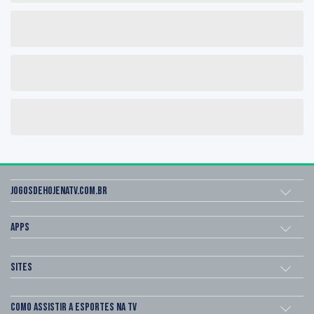
Jogosdehojenatv.com.br
Apps
Sites
Como assistir a esportes na TV