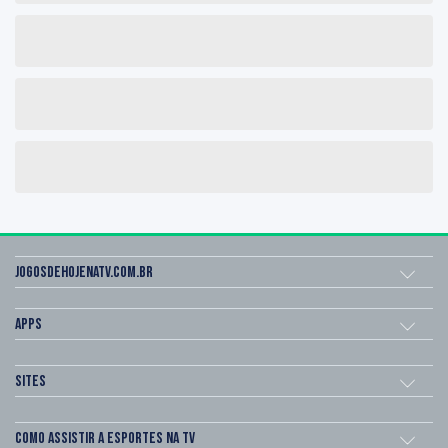
Jogosdehojenatv.com.br
Apps
Sites
Como assistir a esportes na TV