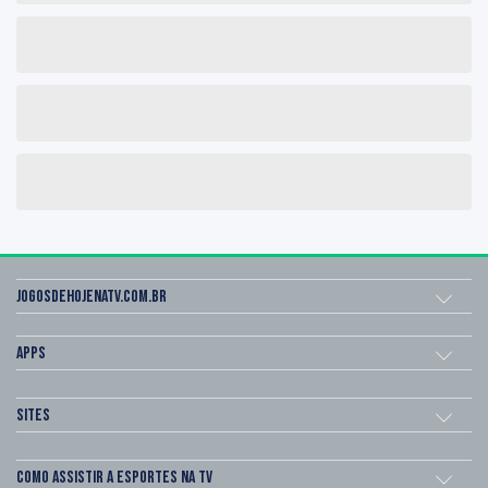
Jogosdehojenatv.com.br
Apps
Sites
Como assistir a esportes na TV