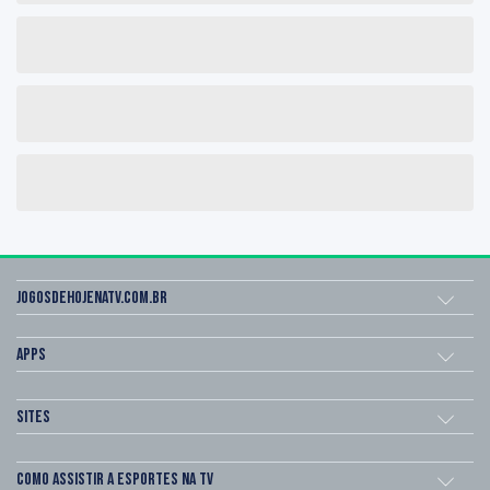
Jogosdehojenatv.com.br
Apps
Sites
Como assistir a esportes na TV