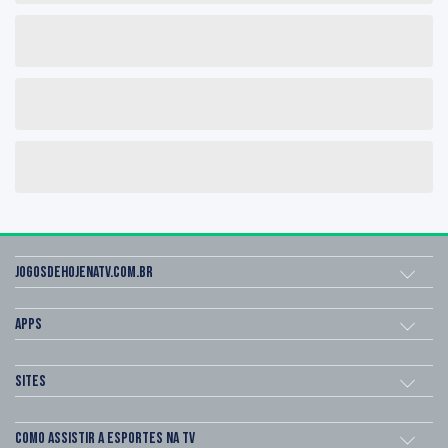
Jogosdehojenatv.com.br
Apps
Sites
Como assistir a esportes na TV