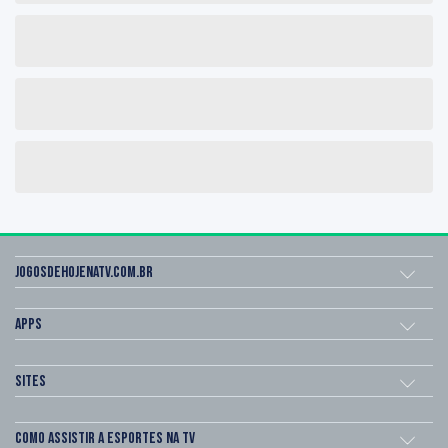
Jogosdehojenatv.com.br
Apps
Sites
Como assistir a esportes na TV