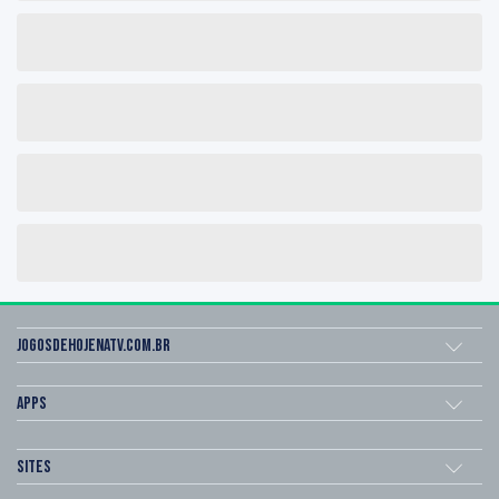
Jogosdehojenatv.com.br
Apps
Sites